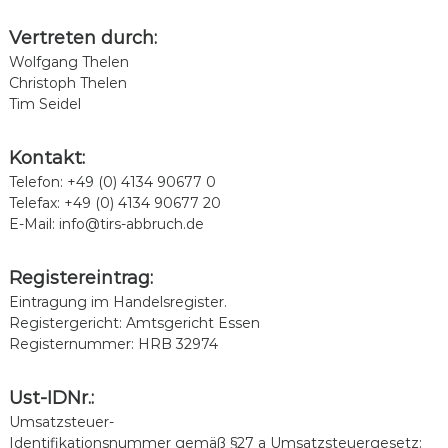
c
Vertreten durch:
l
Wolfgang Thelen
i
Christoph Thelen
n
Tim Seidel
g
Kontakt:
Telefon: +49 (0) 4134 90677 0
Telefax: +49 (0) 4134 90677 20
E-Mail: info@tirs-abbruch.de
Registereintrag:
Eintragung im Handelsregister.
Registergericht: Amtsgericht Essen
Registernummer: HRB 32974
Ust-IDNr.:
Umsatzsteuer-
Identifikationsnummer gemäß §27 a Umsatzsteuergesetz: