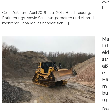
dwa
ll
Celle Zeitraum: April 2019 – Juli 2019 Beschreibung:
Entkernungs- sowie Sanierungsarbeiten und Abbruch
mehrerer Gebäude, es handelt sich […]
Ma
ldf
eld
str
aß
e
Ha
m
bu
rg
Bau