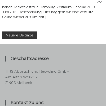
vor
haben: Maldfeldstraße Hamburg Zeitraum: Februar 2019 –
Juni 2019 Beschreibung: Hier baggern wir eine verfüllte
Grube wieder aus um mit […]
B
Neuere Beiträge
e
i
Geschäftsadresse
t
TIRS Abbruch und Recycling GmbH
r
Am Alten Werk 52
21406 Melbeck
a
g
Kontakt zu uns: