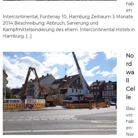
hab
c
en:
l
Intercontinental, Fontenay 10, Hamburg Zeitraum: 5 Monate
i
2014 Beschreibung: Abbruch, Sanierung und
n
Kampfmittelsondierung des ehem. Intercontinental Hotels in
g
Hamburg. […]
No
rd
wa
ll
Cel
le
Bau
vor
hab
en:
Nor