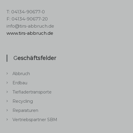
s
T: 04134-90677-0
n
F: 04134-90677-20
info@tirs-abbruch.de
a
www.tirs-abbruch.de
v
i
Geschäftsfelder
g
Abbruch
Erdbau
a
Tiefladertransporte
t
Recycling
i
Reparaturen
Vertriebspartner SBM
o