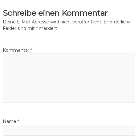
c
Schreibe einen Kommentar
l
i
Deine E-Mail-Adresse wird nicht veröffentlicht.
Erforderliche
n
Felder sind mit
*
markiert
g
Kommentar
*
Name
*