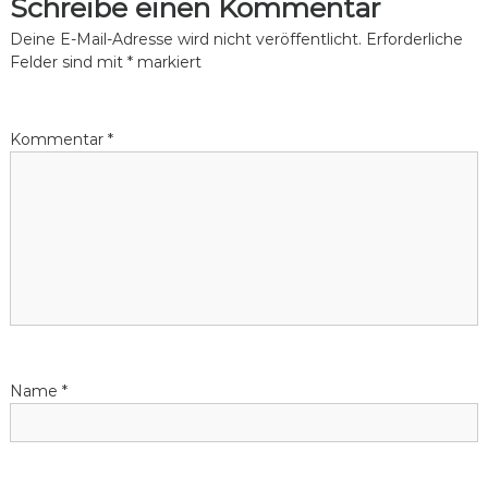
Schreibe einen Kommentar
c
Deine E-Mail-Adresse wird nicht veröffentlicht.
Erforderliche
l
Felder sind mit
*
markiert
i
n
g
Kommentar
*
Name
*