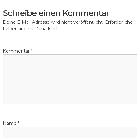
c
Schreibe einen Kommentar
l
i
Deine E-Mail-Adresse wird nicht veröffentlicht.
Erforderliche
n
Felder sind mit
*
markiert
g
Kommentar
*
Name
*