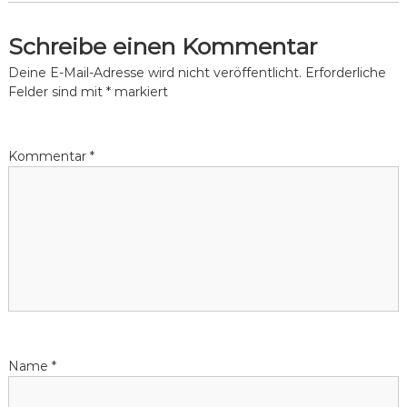
c
l
Schreibe einen Kommentar
i
Deine E-Mail-Adresse wird nicht veröffentlicht.
Erforderliche
n
Felder sind mit
*
markiert
g
Kommentar
*
Name
*