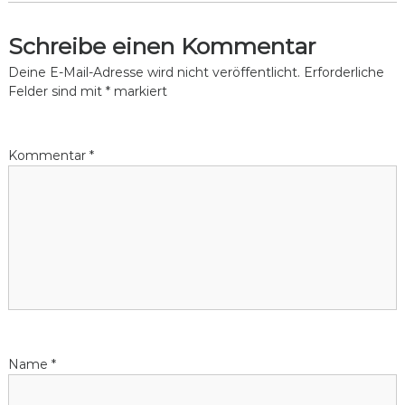
c
l
Schreibe einen Kommentar
i
Deine E-Mail-Adresse wird nicht veröffentlicht.
Erforderliche
n
Felder sind mit
*
markiert
g
Kommentar
*
Name
*