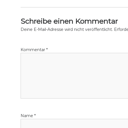
i
c
n
l
g
i
Schreibe einen Kommentar
n
Deine E-Mail-Adresse wird nicht veröffentlicht.
Erforde
g
Kommentar
*
Name
*