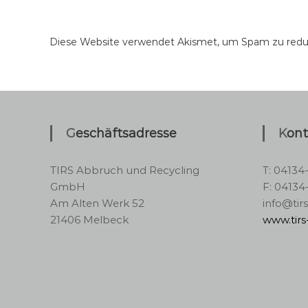
Diese Website verwendet Akismet, um Spam zu redu
Geschäftsadresse
Kon
TIRS Abbruch und Recycling
T: 04134
GmbH
F: 04134
Am Alten Werk 52
info@tir
21406 Melbeck
www.tir