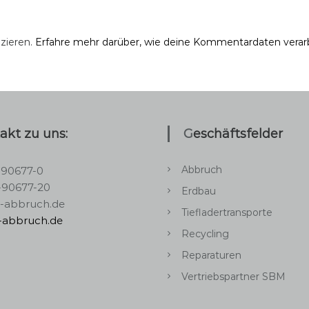
zieren.
Erfahre mehr darüber, wie deine Kommentardaten verar
takt zu uns:
Geschäftsfelder
Abbruch
-90677-0
-90677-20
Erdbau
s-abbruch.de
Tiefladertransporte
s-abbruch.de
Recycling
Reparaturen
Vertriebspartner SBM