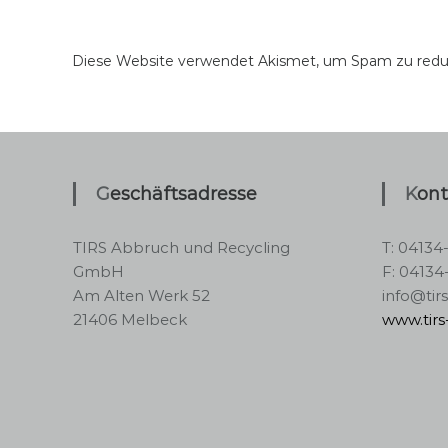
Diese Website verwendet Akismet, um Spam zu redu
Geschäftsadresse
Kon
TIRS Abbruch und Recycling
T: 04134
GmbH
F: 04134
Am Alten Werk 52
info@tir
21406 Melbeck
www.tir