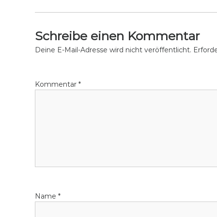
i
c
n
l
g
i
Schreibe einen Kommentar
n
Deine E-Mail-Adresse wird nicht veröffentlicht.
Erforde
g
Kommentar
*
Name
*