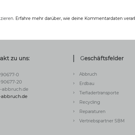
zieren.
Erfahre mehr darüber, wie deine Kommentardaten verar
takt zu uns:
Geschäftsfelder
Abbruch
-90677-0
-90677-20
Erdbau
s-abbruch.de
Tiefladertransporte
s-abbruch.de
Recycling
Reparaturen
Vertriebspartner SBM