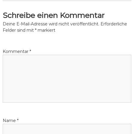
c
l
Schreibe einen Kommentar
i
Deine E-Mail-Adresse wird nicht veröffentlicht.
Erforderliche
n
Felder sind mit
*
markiert
g
Kommentar
*
Name
*