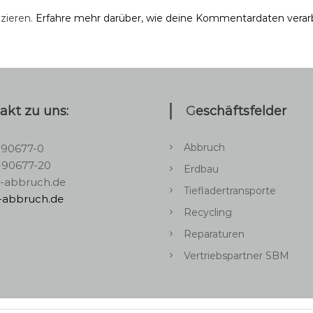
zieren.
Erfahre mehr darüber, wie deine Kommentardaten verar
takt zu uns:
Geschäftsfelder
Abbruch
-90677-0
-90677-20
Erdbau
s-abbruch.de
Tiefladertransporte
s-abbruch.de
Recycling
Reparaturen
Vertriebspartner SBM