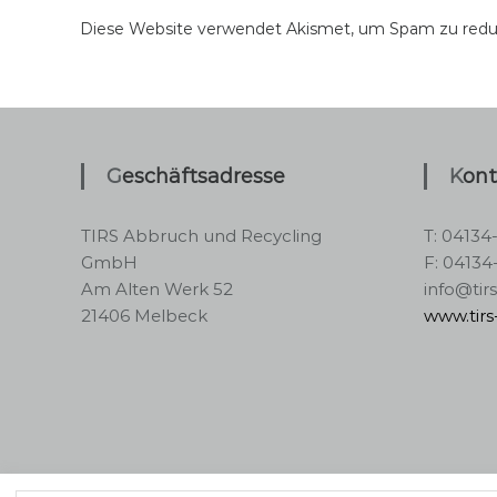
Diese Website verwendet Akismet, um Spam zu redu
Geschäftsadresse
Kon
TIRS Abbruch und Recycling
T: 04134
GmbH
F: 04134
Am Alten Werk 52
info@tir
21406 Melbeck
www.tir