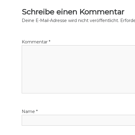
i
c
n
Schreibe einen Kommentar
l
g
i
Deine E-Mail-Adresse wird nicht veröffentlicht.
Erforde
n
g
Kommentar
*
Name
*