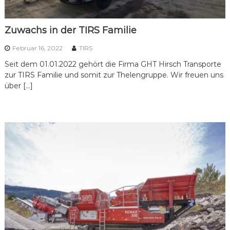
c
l
Zuwachs in der TIRS Familie
i
n
Februar 16, 2022
TIRS
g
Seit dem 01.01.2022 gehört die Firma GHT Hirsch Transporte
zur TIRS Familie und somit zur Thelengruppe. Wir freuen uns
über […]